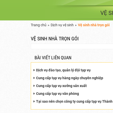
VỆ 
Trang chủ
»
Dịch vụ vệ sinh
»
Vệ sinh nhà trọn gói
VỆ SINH NHÀ TRỌN GÓI
BÀI VIẾT LIÊN QUAN
Dịch vụ đào tạo, quản lý đội tạp vụ
Cung cấp tạp vụ hàng ngày chuyên nghiệp
Cung cấp tạp vụ xưởng sản xuất
Cung cấp tạp vụ văn phòng
Tại sao nên chọn công ty cung cấp tạp vụ Thành
C TRONG VỆ
CÁC NGUỒN LAO ĐỘNG TRONG
LÝ D