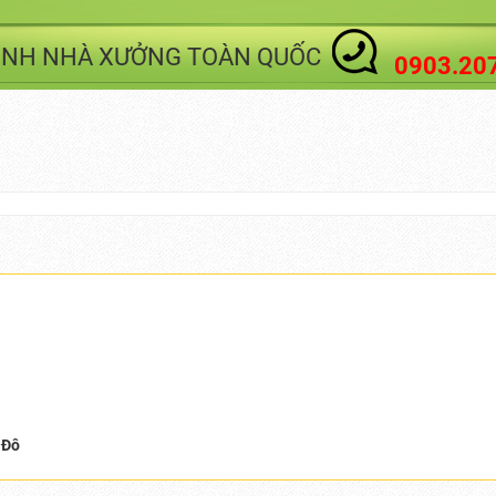
SINH NHÀ XƯỞNG TOÀN QUỐC
0903.20
 Đô
O LỰA CHỌN VỆ SINH BỆNH
DỊCH VỤ VỆ SINH B