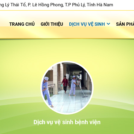
 Lý Thái Tổ, P. Lê Hồng Phong, T.P Phủ Lý, Tỉnh Hà Nam
TRANG CHỦ
GIỚI THIỆU
DỊCH VỤ VỆ SINH
SẢN PH
Dịch vụ vệ sin