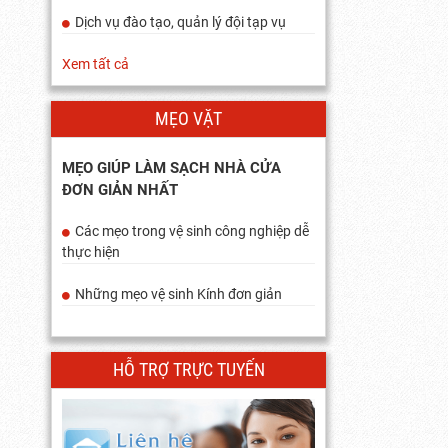
Dịch vụ đào tạo, quản lý đội tạp vụ
Xem tất cả
MẸO VẶT
MẸO GIÚP LÀM SẠCH NHÀ CỬA
ĐƠN GIẢN NHẤT
Các mẹo trong vệ sinh công nghiệp dễ
thực hiện
Những mẹo vệ sinh Kính đơn giản
HỖ TRỢ TRỰC TUYẾN