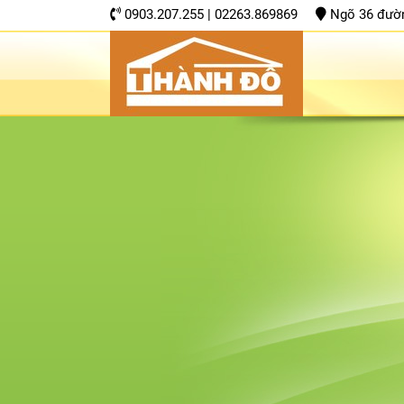
0903.207.255 | 02263.869869
Ngõ 36 đường