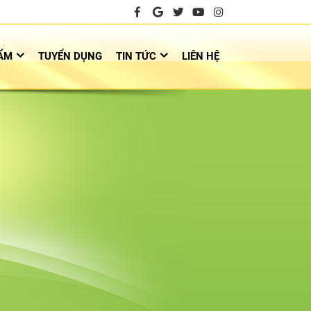
ẨM
TUYỂN DỤNG
TIN TỨC
LIÊN HỆ
h văn phòng