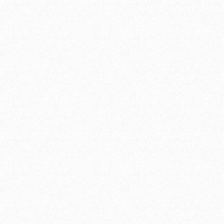
DỊCH VỤ VỆ SINH BỆNH VIỆN
VIỆN