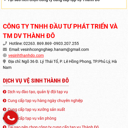
CÔNG TY TNHH ĐẦU TƯ PHÁT TRIỂN VÀ
TM DV THÀNH ĐÔ
Hotline: 02263. 869.869 -0903.207.255
Email:
vesinhcongnghiep.hanam@gmail.com
vesinhthanhdo.com
Địa chỉ: Ngõ 36 Đ. Lý Thái Tổ, P. Lê Hồng Phong, TP.Phủ Lý, Hà
Nam
DỊCH VỤ VỆ SINH THÀNH ĐÔ
Dịch vụ đào tạo, quản lý đội tạp vụ
Cung cấp tạp vụ hàng ngày chuyên nghiệp
Cung cấp tạp vụ xưởng sản xuất
Cung cấp tạp vụ văn phòng
Tại sao nên chọn công ty cung cấp tạp vụ Thành Đô