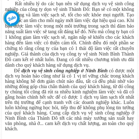
Rất nhiều lý do các bạn nên sử dụng dịch vụ vệ sinh công
nghiệp của công ty dọn vệ sinh Thành Đô: Bạn sẽ có một không
gian sống và làm việc sạch sẽ, tốt cho sức khỏe mọi người. Tạo
càm giác an tâm cho mỗi ngày mới làm việc đạt hiệu quả cao. Khi
bạn được làm việc trong một môi trường trong sạch thì đảm bảo
năng suất làm việc sẽ tang rất đáng kể đó. Nếu mà công ty bạn có
1 không gian làm việc sạch sẽ, ngăn nắp sẽ khiến cho các khách
hàng đến làm việc có thiện cảm tốt. Chính điều đó một phần se
chứng tỏ rằng công ty của bạn có 1 thái độ làm việc rất chuyên
nghiệp. Giá thành của dịch vụ công ty vệ sinh Ninh Bình Thành
Đô cam kết rẻ nhất luôn. Đang có rất nhiều chương trình ưu đãi
dành cho quý khách hàng sử dụng dịch vụ.
Để
dịch vụ vệ sinh công nghiệp ở Ninh Bình
có được một
dịch vụ hoàn hảo cũng như là có 1 vị trí vững chắc trong khách
hàng không hề đơn giản chút nào đâu, tất cả đều phải nhờ vào
những đóng góp chia chân thành của quý khách hàng, từ đó công
ty chúng tôi cũng đã rút ra nhiều kinh nghiệm làm việc và đã cố
gắng hoàn chỉnh hết sức để có được 1 dịch vụ làm sạch tốt nhất
trên thị trường để cạnh tranh với các doanh nghiệp khác. Luôn
luôn không ngừng học hỏi, tiếp thu để không phụ lòng tin tưởng
của quý khách hàng. Cung cấp dịch vụ vệ sinh công nghiệp ở
Ninh Bình của Thành Đô tới các nhà máy xưởng sản xuất hay
văn phòng, nhà ở... cam kết dịch vụ chất lượng, an toàn cho quý
khách.