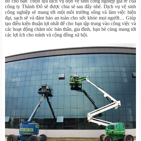
do cho bạn chọn lựa dịch vụ dọn vệ sinh công nghiệp giá rẻ của
công ty Thành Đô sẽ được chia sẻ sau đây nhé. Dịch vụ vệ sinh
công nghiệp sẽ mang tới một môi trường sống và làm việc hiện
đại, sạch sẽ và đảm bảo an toàn cho sức khỏe mọi người… Giúp
tạo điều kiện thuận lợi nhất để cho bạn tập trung vào công việc và
các hoạt động chăm sóc bản thân, gia đình, bạn bè cùng mang tới
các lợi ích cho mình và cộng đồng xã hội.