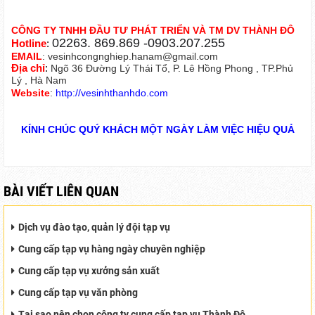
CÔNG TY TNHH ĐẦU TƯ PHÁT TRIỂN VÀ TM DV THÀNH ĐÔ
02263. 869.869 -0903.207.255
Hotline
:
EMAIL
:
vesinhcongnghiep.hanam@gmail.com
Địa chỉ
:
Ngõ 36 Đường Lý Thái Tổ, P. Lê Hồng Phong , TP.Phủ
Lý , Hà Nam
Website
:
http://vesinhthanhdo.com
KÍNH CHÚC QUÝ KHÁCH MỘT NGÀY LÀM VIỆC HIỆU QUẢ
BÀI VIẾT LIÊN QUAN
Dịch vụ đào tạo, quản lý đội tạp vụ
Cung cấp tạp vụ hàng ngày chuyên nghiệp
Cung cấp tạp vụ xưởng sản xuất
Cung cấp tạp vụ văn phòng
Tại sao nên chọn công ty cung cấp tạp vụ Thành Đô