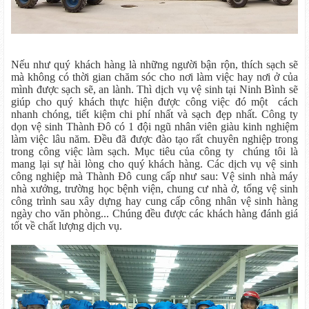
Nếu như quý khách hàng là những người bận rộn, thích sạch sẽ
mà không có thời gian chăm sóc cho nơi làm việc hay nơi ở của
mình được sạch sẽ, an lành. Thì dịch vụ vệ sinh tại Ninh Bình sẽ
giúp cho quý khách thực hiện được công việc đó một cách
nhanh chóng, tiết kiệm chi phí nhất và sạch đẹp nhất. Công ty
dọn vệ sinh Thành Đô có 1 đội ngũ nhân viên giàu kinh nghiệm
làm việc lâu năm. Đều đã được đào tạo rất chuyên nghiệp trong
trong công việc làm sạch. Mục tiêu của công ty chúng tôi là
mang lại sự hài lòng cho quý khách hàng. Các dịch vụ vệ sinh
công nghiệp mà Thành Đô cung cấp như sau: Vệ sinh nhà máy
nhà xưởng, trường học bệnh viện, chung cư nhà ở, tổng vệ sinh
công trình sau xây dựng hay cung cấp công nhân vệ sinh hàng
ngày cho văn phòng... Chúng đều được các khách hàng đánh giá
tốt về chất lượng dịch vụ.