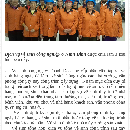
Dịch vụ vệ sinh công nghiệp ở Ninh Bình
được chia làm 3 loại
hình sau đây:
- Vệ sinh hàng ngày: Thành Đô cung cấp nhân viên tạp vụ vệ
sinh hàng ngày để làm vệ sinh hàng ngày các nhà xưởng, văn
phòng công ty hay công trình xây dựng. Nhằm mục đích duy trì
trạng thái sạch sẽ, trong lành của hạng mục vệ sinh. Có rất nhiều
hạng mục vệ sinh khác nhau cần tạp vụ vệ sinh duy trì từ nhà
máy nhà xưởng đến trung tâm thương mại, siêu thị, trường học,
bệnh viện, khu vui chơi và nhà hàng khách sạn, văn phòng công
ty, chung cư, nhà ở…
- Vệ sinh định kỳ: dọn dẹp nhà ở, văn phòng định kỳ hàng
ngày hàng tháng, vệ sinh một phần hoặc tổng vệ sinh công trình
theo chu kỳ quý, năm. Vệ sinh định kỳ nhà máy xưởng sản xuất.
- Vệ sinh tổng hợp: dịch vụ tổng vệ sinh công trình sau xây