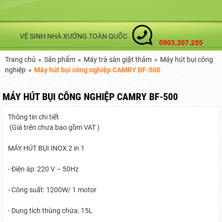
VỆ SINH NHÀ XƯỞNG TOÀN QUỐC
0903.207.255
Trang chủ
»
Sản phẩm
»
Máy trà sàn giặt thảm
»
Máy hút bụi công
nghiệp
»
Máy hút bụi công nghiệp CAMRY BF-500
MÁY HÚT BỤI CÔNG NGHIỆP CAMRY BF-500
Thông tin chi tiết
(Giá trên chưa bao gồm VAT )
MÁY HÚT BỤI INOX 2 in 1
- Điện áp: 220 V – 50Hz
- Công suất: 1200W/ 1 motor
- Dung tích thùng chứa: 15L