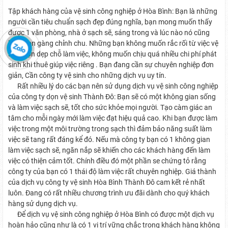
Tập khách hàng của vệ sinh công nghiệp ở Hòa Bình: Bạn là những
người cần tiêu chuẩn sạch đẹp đúng nghĩa, bạn mong muốn thấy
được 1 văn phòng, nhà ở sạch sẽ, sáng trong và lúc nào nó cũng
luôn gọn gàng chỉnh chu. Những bạn không muốn rắc rối từ việc vệ
sinh dọn dẹp chỗ làm việc, không muốn chịu quá nhiều chi phí phát
sinh khi thuê giúp việc riêng . Bạn đang cần sự chuyên nghiệp đơn
giản, Cần công ty vệ sinh cho những dịch vụ uy tín.
Rất nhiều lý do các bạn nên sử dụng dịch vụ vệ sinh công nghiệp
của công ty dọn vệ sinh Thành Đô: Bạn sẽ có một không gian sống
và làm việc sạch sẽ, tốt cho sức khỏe mọi người. Tạo càm giác an
tâm cho mỗi ngày mới làm việc đạt hiệu quả cao. Khi bạn được làm
việc trong một môi trường trong sạch thì đảm bảo năng suất làm
việc sẽ tang rất đáng kể đó. Nếu mà công ty bạn có 1 không gian
làm việc sạch sẽ, ngăn nắp sẽ khiến cho các khách hàng đến làm
việc có thiện cảm tốt. Chính điều đó một phần se chứng tỏ rằng
công ty của bạn có 1 thái độ làm việc rất chuyên nghiệp. Giá thành
của dịch vụ công ty vệ sinh Hòa Bình Thành Đô cam kết rẻ nhất
luôn. Đang có rất nhiều chương trình ưu đãi dành cho quý khách
hàng sử dụng dịch vụ.
Để dịch vụ vệ sinh công nghiệp ở Hòa Bình có được một dịch vụ
hoàn hảo cũng như là có 1 vị trí vững chắc trong khách hàng không