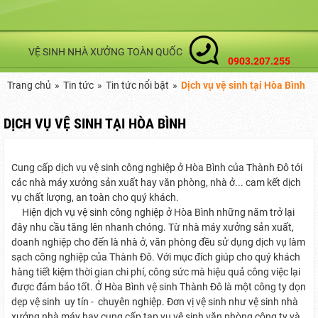
VỆ SINH NHÀ XƯỞNG TOÀN QUỐC
0903.207.255
Trang chủ
»
Tin tức
»
Tin tức nổi bật
»
Dịch vụ vệ sinh tại Hòa Bình
DỊCH VỤ VỆ SINH TẠI HÒA BÌNH
Cung cấp dịch vụ vệ sinh công nghiệp ở Hòa Bình của Thành Đô tới
các nhà máy xưởng sản xuất hay văn phòng, nhà ở... cam kết dịch
vụ chất lượng, an toàn cho quý khách.
Hiện dịch vụ vệ sinh công nghiệp ở Hòa Bình những năm trở lại
đây nhu cầu tăng lên nhanh chóng. Từ nhà máy xưởng sản xuất,
doanh nghiệp cho đến là nhà ở, văn phòng đều sử dụng dịch vụ làm
sạch công nghiệp của Thành Đô. Với mục đích giúp cho quý khách
hàng tiết kiệm thời gian chi phí, công sức mà hiệu quả công việc lại
được đảm bảo tốt. Ở Hòa Bình vệ sinh Thành Đô là một công ty dọn
dẹp vệ sinh uy tín - chuyên nghiệp. Đơn vị vệ sinh như vệ sinh nhà
xưởng nhà máy hay cung cấp tạp vụ vệ sinh văn phòng công ty và