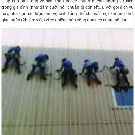
Giúp cho bạn tổng vệ sinh toàn bộ để chuẩn bị cho những sự kiện
trong gia đình (như đám cưới, hỏi, chuẩn bị đón tết…). Với gói dịch vụ
này, nhà bạn sẽ được làm vệ sinh tổng thế chỉ mất một khoảng thời
gian ngắn (2h làm việc) vì có nhiều nhân công dọn dẹp cùng một lúc.