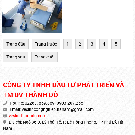
Trang đầu
Trang trước
1
2
3
4
5
Trang sau
Trang cuối
CÔNG TY TNHH ĐẦU TƯ PHÁT TRIỂN VÀ
TM DV THÀNH ĐÔ
Hotline: 02263. 869.869 -0903.207.255
Email:
vesinhcongnghiep.hanam@gmail.com
vesinhthanhdo.com
Địa chỉ: Ngõ 36 Đ. Lý Thái Tổ, P. Lê Hồng Phong, TP.Phủ Lý, Hà
Nam