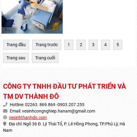
Trang đầu
Trang trước
1
2
3
4
5
Trang sau
Trang cuối
CÔNG TY TNHH ĐẦU TƯ PHÁT TRIỂN VÀ
TM DV THÀNH ĐÔ
Hotline: 02263. 869.869 -0903.207.255
Email:
vesinhcongnghiep.hanam@gmail.com
vesinhthanhdo.com
Địa chỉ: Ngõ 36 Đ. Lý Thái Tổ, P. Lê Hồng Phong, TP.Phủ Lý, Hà
Nam