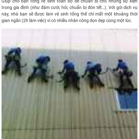
Giúp cho bạn tổng vệ sinh toàn bộ để chuẩn bị cho những sự kiện
trong gia đình (như đám cưới, hỏi, chuẩn bị đón tết…). Với gói dịch vụ
này, nhà bạn sẽ được làm vệ sinh tổng thế chỉ mất một khoảng thời
gian ngắn (2h làm việc) vì có nhiều nhân công dọn dẹp cùng một lúc.